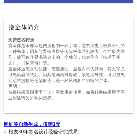
瘦金体简介
免费签名转换
瘦金体是宋徽宗赵佶所创的一种字体，是书法史上极具个性的
一种书体，因其与晋楷唐楷等传统书体区别较大，个性极为强
烈，故可称作是书法史上的一个独创，代表作有《楷书千字
文》、《秾芳诗》等。
瘦金体运笔灵动快捷，笔迹瘦劲，至瘦而不失其肉，其大字尤
可见风姿绰约处。因其笔画相对瘦硬，故笔法外露，可明显见
到运转提顿等运笔痕迹，是一种风格相当独特的字体。
声明：
转换结果仅限用于个人非商业用途使用，如将转换结果用于商
业用途请另外购买授权。
网红签自动生成，仅需3元
叶根友30年签名设计经验研究成果。