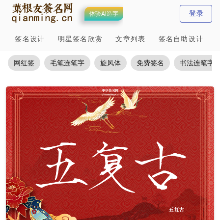
登录
体验AI造字
签名设计
明星签名欣赏
文章列表
签名自助设计
网红签
毛笔连笔字
旋风体
免费签名
书法连笔字