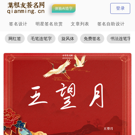
登录
体验AI造字
签名设计
明星签名欣赏
文章列表
签名自助设计
网红签
毛笔连笔字
旋风体
免费签名
书法连笔字