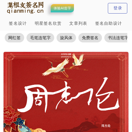
登录
体验AI造字
签名设计
明星签名欣赏
文章列表
签名自助设计
网红签
毛笔连笔字
旋风体
免费签名
书法连笔字