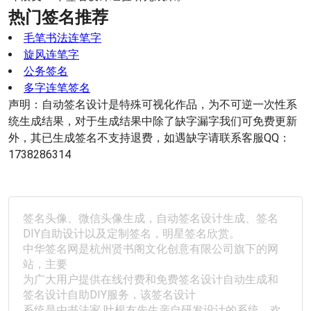
热门签名推荐
毛笔书法连笔字
旋风连笔字
公务签名
多字连笔签名
声明：自动签名设计是特殊可视化作品，为不可逆一次性系
统生成结果，对于生成结果中除了缺字漏字我们可免费更新
外，其已生成签名不支持退费，如遇缺字请联系客服QQ：
1738286314
签名头像、微信头像生成，自动签名设计生成、签名
DIY自助设计以及定制签名，明星签名欣赏。
中华签名网是杭州贤书阁文化创意有限公司旗下的网
站，主要
为广大用户提供在线付费和免费签名设计自动生成和
签名设计自助DIY服务，该签名设计
系统是由书法家 
叶根友
先生亲自研发设计的系统，欢