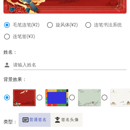
毛笔连笔(¥2)
旋风体(¥2)
连笔书法系统
连笔签(¥3)
姓名：
请输入姓名
背景效果：
普通签名
签名头像
类型：