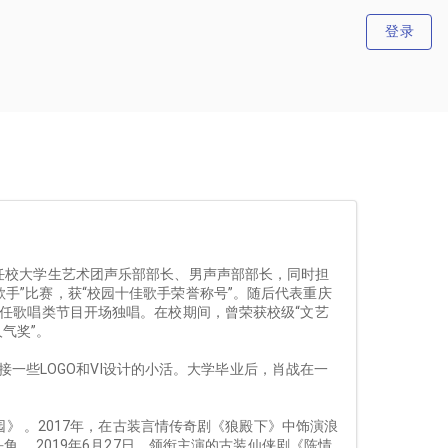
登录
任校大学生艺术团声乐部部长、男声声部部长，同时担
手”比赛，获“校园十佳歌手荣誉称号”。随后代表重庆
担任歌唱类节目开场独唱。在校期间，曾荣获校级“文艺
气奖”。
接一些LOGO和VI设计的小活。大学毕业后，肖战在一
园》 。2017年，在古装言情传奇剧《狼殿下》中饰演浪
 。2019年6月27日，领衔主演的古装仙侠剧《陈情