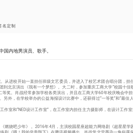
签名定制
，中国内地男演员、歌手。
学院。从进校开始一直担任班级文艺委员，并进入了校艺术团合唱分团，担
团到北京演出《我有一个梦想》。大二时，参加重庆工商大学“校园十佳歌
得二等奖。肖战经常参加学校各类演出，并且在工商大学60年校庆晚会中
称号。另外，在学校举办的公益海报设计比赛中，还获得过“一等奖”和“最佳人
摄影工作室和“NED设计工作室”，在工作室内担任主力摄影师，在设计工作室
《燃烧吧少年》 。2016年4月，主演校园星座超能力网络剧《超星星学
幻网络剧《哦！我的皇帝陛下》在腾讯视频播出，肖战凭北堂墨染一角崭露头角