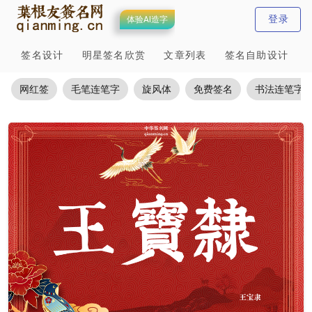
登录
体验AI造字
签名设计
明星签名欣赏
文章列表
签名自助设计
网红签
毛笔连笔字
旋风体
免费签名
书法连笔字