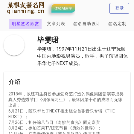
登录
体验AI造字
计
明星签名欣赏
文章列表
签名自助设计
签名定制
毕雯珺
毕雯珺，1997年11月21日出生于辽宁抚顺，
中国内地影视男演员，歌手，男子演唱团体
乐华七子NEXT成员。
介绍
2018年，以练习生身份参加爱奇艺打造的偶像男团竞演养成类
真人秀选秀节目《偶像练习生》，最终因第十名的成绩而无缘
出道；
6月21日，随乐华七子NEXT推出组合首张音乐专辑《THE 
FIRST》；
7月26日，担任综艺节目《奇妙的食光》固定嘉宾；
8月24日，参加芒果TV综艺节目《勇敢的世界》；
11月5日，在青春偶像剧《淑女飘飘拳》饰演卫楚。