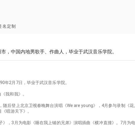
签名定制
十堰市，中国内地男歌手、作曲人，毕业于武汉音乐学院。
90年2月7日，毕业于武汉音乐学院。
曲《我和我》。
，随后登上北京卫视春晚舞台演唱《We are young》，4月参与录制
节目《唱游天下》。
子》，3月为电影《睡在我上铺的兄弟》演唱插曲《横冲直撞》。7月为电影《使