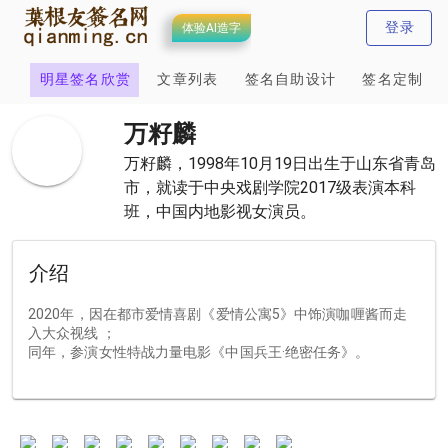
登录
体验AI造字
计
明星签名欣赏
文章列表
签名自助设计
签名定制
万籽麟
万籽麟，1998年10月19日出生于山东省青岛
市，就读于中央戏剧学院2017级表演本科
班，中国内地影视女演员。
介绍
2020年，因在都市爱情喜剧《爱情公寓5》中饰演咖喱酱而走
入大众视线 ；
同年，参演女性特战力量电影《中国兵王·绝密任务》。