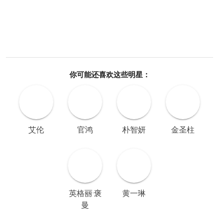
你可能还喜欢这些明星：
艾伦
官鸿
朴智妍
金圣柱
英格丽·褒
黄一琳
曼