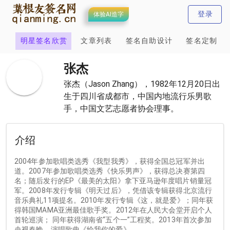
登录
体验AI造字
计
明星签名欣赏
文章列表
签名自助设计
签名定制
张杰
张杰（Jason Zhang），1982年12月20日出
生于四川省成都市，中国内地流行乐男歌
手，中国文艺志愿者协会理事。
介绍
2004年参加歌唱类选秀《我型我秀》，获得全国总冠军并出
道。2007年参加歌唱类选秀《快乐男声》，获得总决赛第四
名；随后发行的EP《最美的太阳》拿下亚马逊年度唱片销量冠
军。2008年发行专辑《明天过后》，凭借该专辑获得北京流行
音乐典礼11项提名。2010年发行专辑《这，就是爱》；同年获
得韩国MAMA亚洲最佳歌手奖。2012年在人民大会堂开启个人
首轮巡演； 同年获得湖南省“五个一”工程奖。2013年首次参加
央视春晚，演唱歌曲《给我你的爱》。