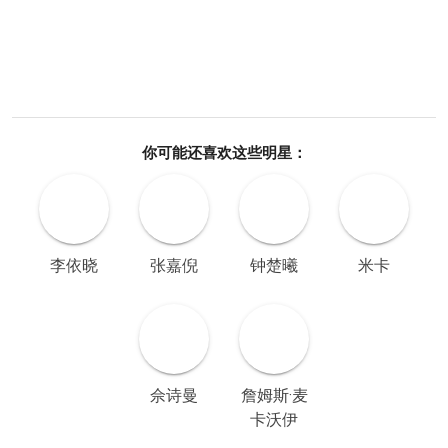
你可能还喜欢这些明星：
李依晓
张嘉倪
钟楚曦
米卡
佘诗曼
詹姆斯·麦
卡沃伊